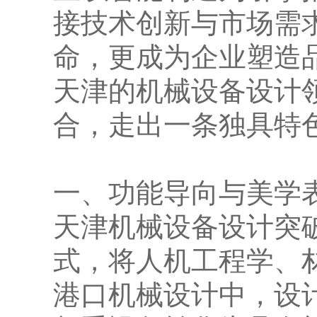
接技术创新与市场需
命，更成为企业塑造
天津的机械设备设计
合，走出一条独具特
一、功能导向与美学
天津机械设备设计突破
式，将人机工程学、
港口机械设计中，设