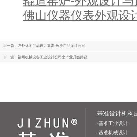
辊道窑炉-外观设计
佛山仪器仪表外观设
上一篇：
户外休闲产品设计集赏-长沙产品设计公司
下一篇：
福州机械设备工业设计公司之产业升级路径
基准设计机构
-基准工业设计
-基准机械设计