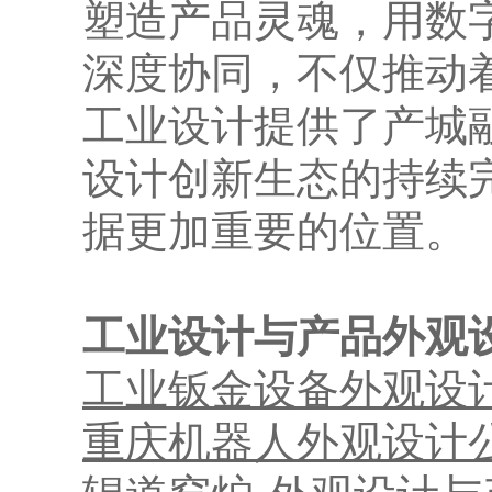
塑造产品灵魂，用数
深度协同，不仅推动着
工业设计提供了产城
设计创新生态的持续
据更加重要的位置。
工业设计与产品外观
工业钣金设备外观设
重庆机器人外观设计