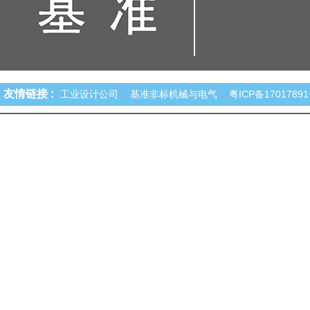
友情链接 :
工业设计公司
基准非标机械与电气
粤ICP备1701789