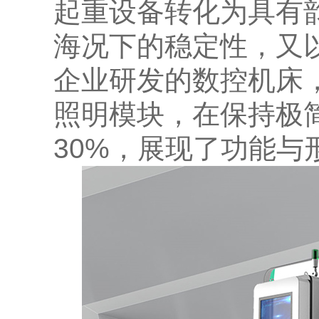
起重设备转化为具有
海况下的稳定性，又
企业研发的数控机床
照明模块，在保持极
30%，展现了功能与