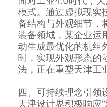
面对工业4.0时代，
模式。通过虚拟现实
备结构与外观细节，
装备领域，某企业运
动生成最优化的机组
时，实现外观形态的
法，正在重塑天津工
四、可持续理念引领
天津设计界积极响应"