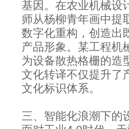
基因。在农业机械设
师从杨柳青年画中提
数字化重构，创造出
产品形象。某工程机
为设备散热格栅的造
文化转译不仅提升了产
文化标识体系。
三、智能化浪潮下的