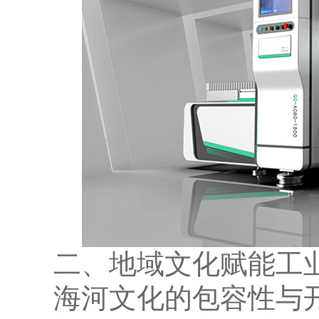
二、地域文化赋能工
海河文化的包容性与