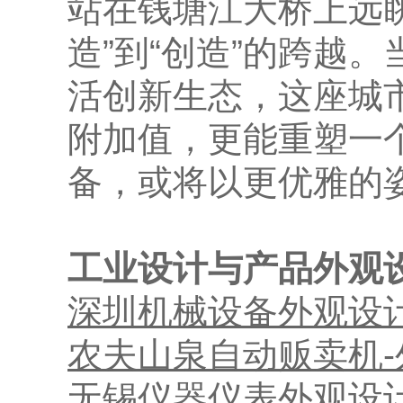
站在钱塘江大桥上远
造”到“创造”的跨越
活创新生态，这座城
附加值，更能重塑一
备，或将以更优雅的
工业设计与产品外观
深圳机械设备外观设
农夫山泉自动贩卖机-
无锡仪器仪表外观设