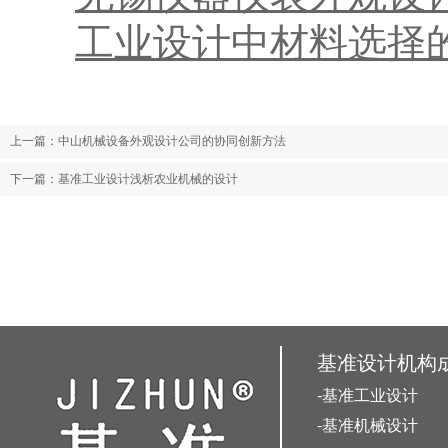
工业设计中材料选择
上一篇：
中山机械设备外观设计公司的协同创新方法
下一篇：
基准工业设计浅析农业机械的设计
基准设计机构
-基准工业设计
-基准机械设计