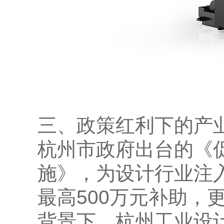
三、政策红利下的产
杭州市政府出台的《
施》，为设计行业注
最高500万元补助，
背景下，杭州工业设