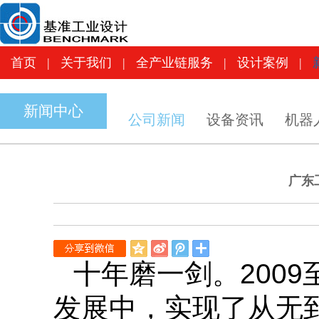
首页
|
关于我们
|
全产业链服务
|
设计案
首页
|
关于我们
|
全产业链服务
|
设计案例
|
新闻中心
公司新闻
设备资讯
机器
广东
QQ
新
腾
空
浪
讯
十年磨一剑。2009
间
微
微
博
博
发展中，实现了从无