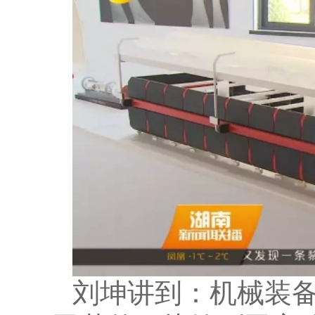
刘坤讲到：机械装