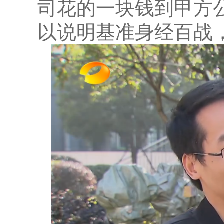
司花的一块钱到甲方公
以说明基准身经百战