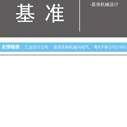
-基准机械设计
友情链接 :
工业设计公司
基准非标机械与电气
粤ICP备1701789