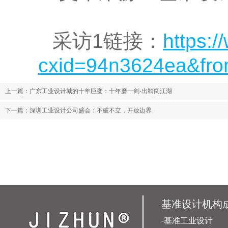
采访1链接：
https:
cxid=94n3624ea&fr
上一篇：
广东工业设计城的十年巨变：十年磨一剑·出鞘闯江湖
下一篇：
深圳工业设计公司盛会：不破不立，开放边界
基准设计机构
-基准工业设计