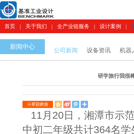
首页
|
关于我们
|
全产业链服务
|
设计案
首页
|
关于我们
|
全产业链服务
|
设计案例
|
新闻中心
公司新闻
设备资讯
机器
研学旅行我很棒
QQ
新
腾
空
浪
讯
11月20日，湘潭市
间
微
微
博
博
中初二年级共计364名