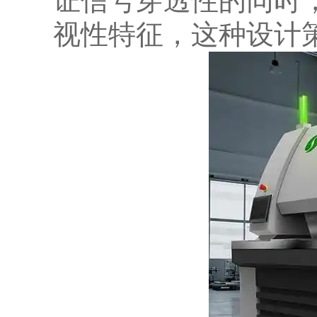
证信号穿透性的同时
视性特征，这种设计