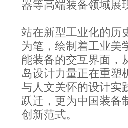
器等高端装备领域展
站在新型工业化的历
为笔，绘制着工业美
能装备的交互界面，
岛设计力量正在重塑
与人文关怀的设计实践
跃迁，更为中国装备
创新范式。