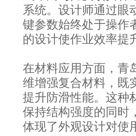
系统。设计师通过眼
键参数始终处于操作
的设计使作业效率提
在材料应用方面，青
维增强复合材料，既
提升防滑性能。这种
保持结构强度的同时
体现了外观设计对使