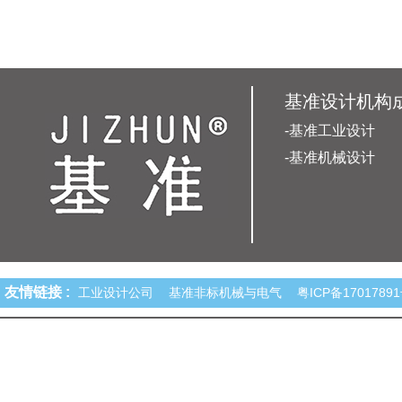
基准设计机构
-基准工业设计
-基准机械设计
友情链接 :
工业设计公司
基准非标机械与电气
粤ICP备1701789