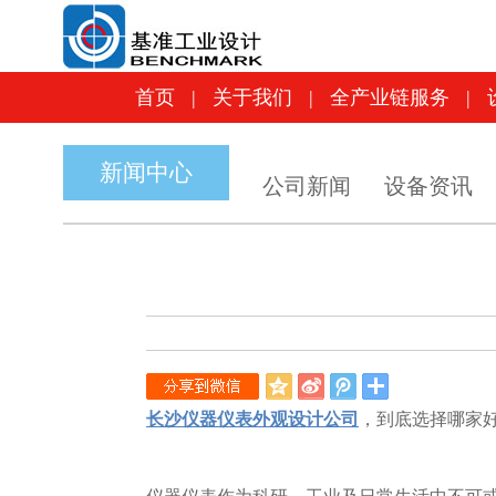
首页
|
关于我们
|
全产业链服务
|
首页
|
关于我们
|
全产业链服务
|
新闻中心
公司新闻
设备资讯
QQ
新
腾
空
浪
讯
长沙仪器仪表外观设计公司
间
微
，到底选择哪家
微
博
博